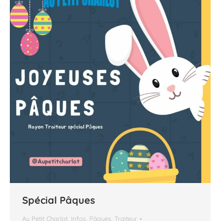
Spécial Pâques
Au Petit Charlot
,
Infos
,
Pâques
,
Traiteur