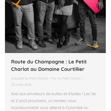
Route du Champagne : Le Petit
Charlot au Domaine Courtillier
Actualité Au Petit Charlot
Par
Au Petit Charlot
23 juillet 2026
Avis aux amateurs de bulles et d’iodes ! Les 1er
et 2 août prochains, un rendez-vous
incontournable vous attend à Colombé-la-