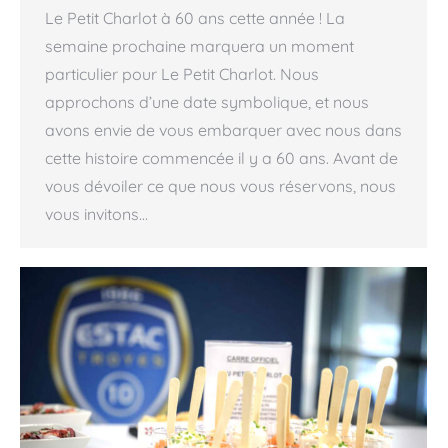
Le Petit Charlot à 60 ans cette année ! La
semaine prochaine marquera un moment
particulier pour Le Petit Charlot. Nous
approchons d’une date symbolique, et nous
avons envie de vous embarquer avec nous dans
cette histoire commencée il y a 60 ans. Avant de
vous dévoiler ce que nous vous réservons, nous
vous invitons…