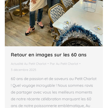
Retour en images sur les 60 ans
Actualité Au Petit Charlot
Par
Au Petit Charlot
3 décembre 2025
60 ans de passion et de saveurs au Petit Charlot
! Quel voyage incroyable ! Nous sommes ravis
de partager avec vous les meilleurs moments
de notre récente célébration marquant les 60
ans de notre poissonnerie emblématique, Au