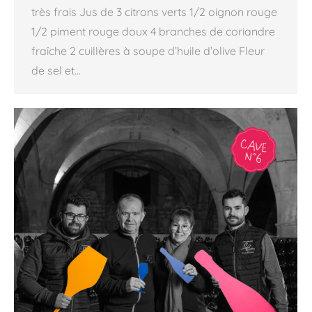
très frais Jus de 3 citrons verts 1/2 oignon rouge
1/2 piment rouge doux 4 branches de coriandre
fraîche 2 cuillères à soupe d’huile d’olive Fleur
de sel et…