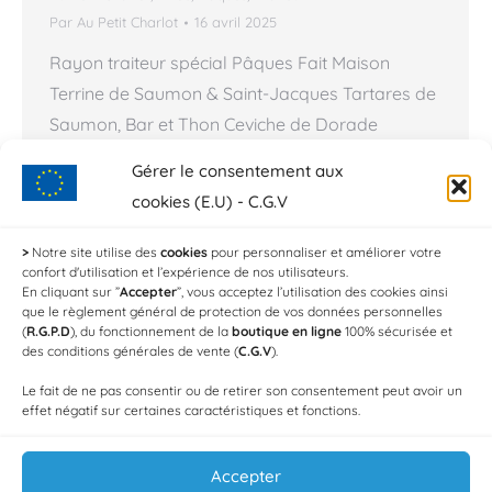
Par
Au Petit Charlot
16 avril 2025
Rayon traiteur spécial Pâques Fait Maison
Terrine de Saumon & Saint-Jacques Tartares de
Saumon, Bar et Thon Ceviche de Dorade
Carpaccio de Saint-Jacques Accras de Morue
Gérer le consentement aux
Notre choix de salades variées… Brandade de
cookies (E.U) - C.G.V
morue Blanquette de Saint-Jacques Médaillons
de Lotte au lard Dos d’Eglefin beurre d’orange
>
Notre site utilise des
cookies
pour personnaliser et améliorer votre
confort d'utilisation et l’expérience de nos utilisateurs.
Filet de Bar à la vanille & gingembre Paëlla…
En cliquant sur ”
Accepter
”, vous acceptez l’utilisation des cookies ainsi
que le règlement général de protection de vos données personnelles
(
R.G.P.D
), du fonctionnement de la
boutique en ligne
100% sécurisée et
des conditions générales de vente (
C.G.V
).
Le fait de ne pas consentir ou de retirer son consentement peut avoir un
1
2
3
→
effet négatif sur certaines caractéristiques et fonctions.
Accepter