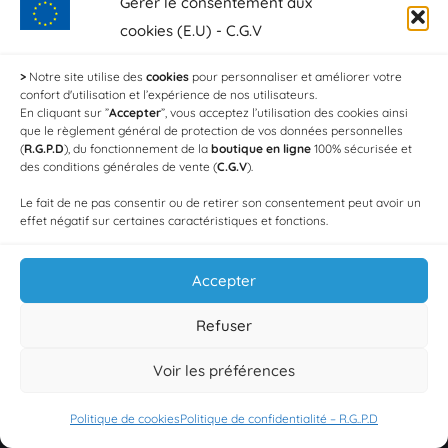
Gérer le consentement aux
cookies (E.U) - C.G.V
>
Notre site utilise des
cookies
pour personnaliser et améliorer votre
confort d'utilisation et l’expérience de nos utilisateurs.
En cliquant sur ”
Accepter
”, vous acceptez l’utilisation des cookies ainsi
En utilisant ce formulaire, vous acceptez le stockage et le
que le règlement général de protection de vos données personnelles
traitement de vos données par ce site Web.
(
R.G.P.D
), du fonctionnement de la
boutique en ligne
100% sécurisée et
des conditions générales de vente (
C.G.V
).
Envoyer
Le fait de ne pas consentir ou de retirer son consentement peut avoir un
effet négatif sur certaines caractéristiques et fonctions.
Produits
Accepter
36 escargots de Bourgogne extra gros (La
Refuser
barquette)
39,00
€
Voir les préférences
La 1/2 Langouste (≃ 250 g) cuite maison
Politique de cookies
Politique de confidentialité – R.G..P.D
25,00
€