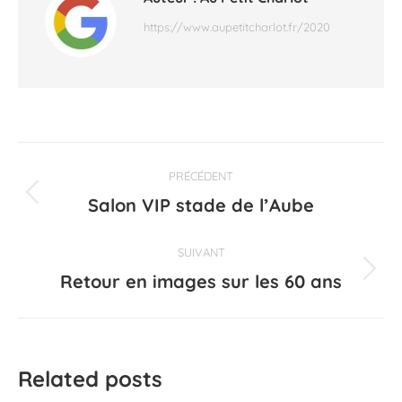
https://www.aupetitcharlot.fr/2020
Navigation
PRÉCÉDENT
article
Salon VIP stade de l’Aube
Article
précédent
:
SUIVANT
Retour en images sur les 60 ans
Article
suivant
:
Related posts