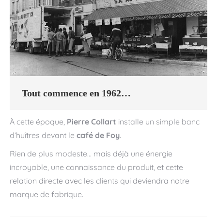
Tout commence en 1962…
À cette époque,
Pierre Collart
installe un simple banc
d’huîtres devant le
café de Foy
.
Rien de plus modeste… mais déjà une énergie
incroyable, une connaissance du produit, et cette
relation directe avec les clients qui deviendra notre
marque de fabrique.