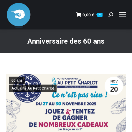
0,00
€
0
Recherche
:
Anniversaire des 60 ans
Vous êtes ici :
60 ans
NOV
20
Actualité Au Petit Charlot