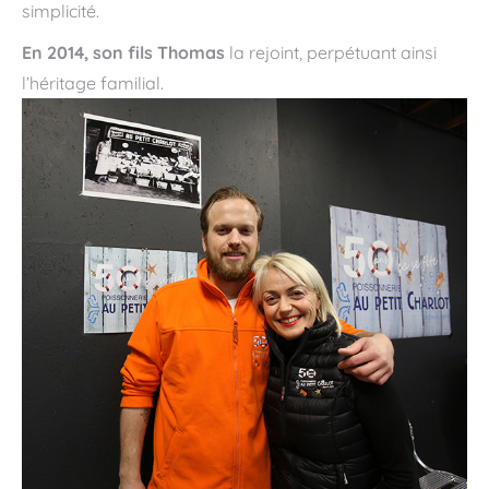
simplicité.
En 2014,
son fils Thomas
la rejoint, perpétuant ainsi
l’héritage familial.