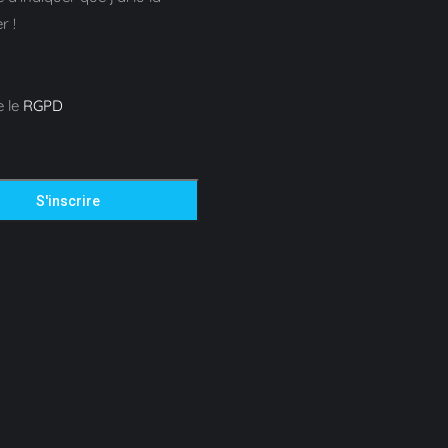
r !
e le
RGPD