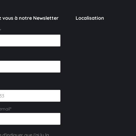
 vous à notre Newsletter
Localisation
*
email*
 d'indiquer que j'ai lu la