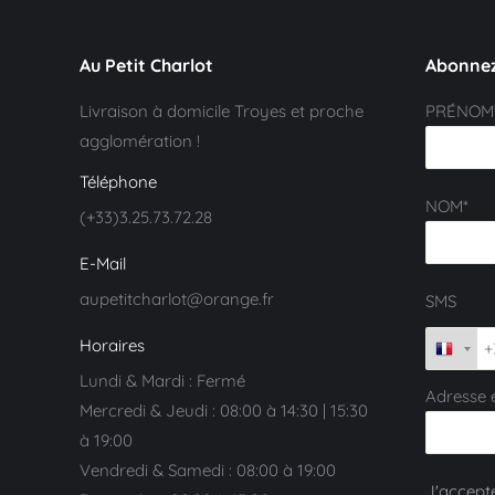
Au Petit Charlot
Abonnez
Livraison à domicile Troyes et proche
PRÉNOM
agglomération !
Téléphone
NOM*
(+33)3.25.73.72.28
E-Mail
aupetitcharlot@orange.fr
SMS
Horaires
Lundi & Mardi : Fermé
Adresse 
Mercredi & Jeudi : 08:00 à 14:30 | 15:30
à 19:00
Vendredi & Samedi : 08:00 à 19:00
J'accepte