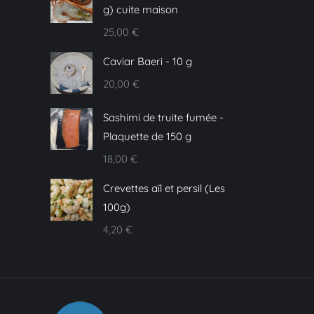
g) cuite maison
25,00
€
Caviar Baeri - 10 g
20,00
€
Sashimi de truite fumée -
Plaquette de 150 g
18,00
€
Crevettes aïl et persil (Les
100g)
4,20
€