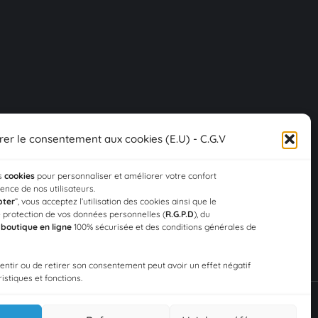
rer le consentement aux cookies (E.U) - C.G.V
es
cookies
pour personnaliser et améliorer votre confort
rience de nos utilisateurs.
pter
”, vous acceptez l’utilisation des cookies ainsi que le
 protection de vos données personnelles (
R.G.P.D
), du
a
boutique en ligne
100% sécurisée et des conditions générales de
sentir ou de retirer son consentement peut avoir un effet négatif
istiques et fonctions.