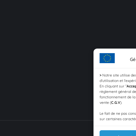
Gé
>
Notre site utilise d
d'utilisation et l’expé
En cliquant sur ”
Acce
règlement général de
fonctionnement de l
vente (
C.G.V
).
Le fait de ne pas con
sur certaines caractér