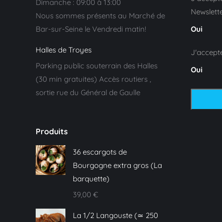
Dimanche : 09:00 à 13:00
Newslette
Nous sommes présents au Marché de
Bar-sur-Seine le Vendredi matin!
Oui
Halles de Troyes
J'accept
Parking public souterrain des Halles
Oui
(30 min gratuites) Accès routiers ,
sortie rue du Général de Gaulle
Produits
36 escargots de
Bourgogne extra gros (La
barquette)
39,00
€
La 1/2 Langouste (≃ 250