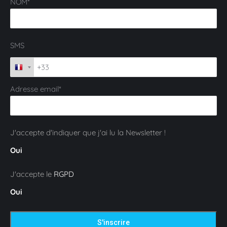
NOM*
SMS
Adresse email*
J'accepte d'indiquer que j'ai lu la Newsletter !
Oui
J'accepte le
RGPD
Oui