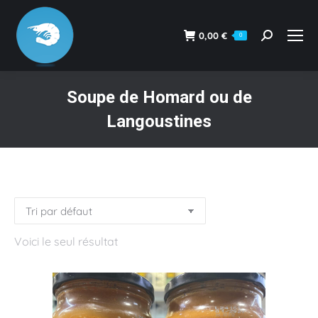
0,00
€
0
Recherche
:
Soupe de Homard ou de
Langoustines
Vous êtes ici :
Voici le seul résultat