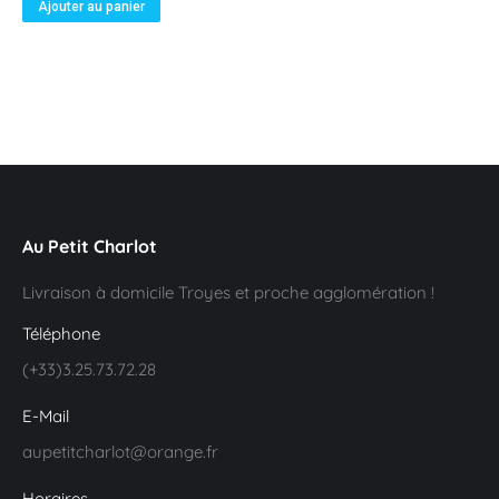
Ajouter au panier
Au Petit Charlot
Livraison à domicile Troyes et proche agglomération !
Téléphone
(+33)3.25.73.72.28
E-Mail
aupetitcharlot@orange.fr
Horaires