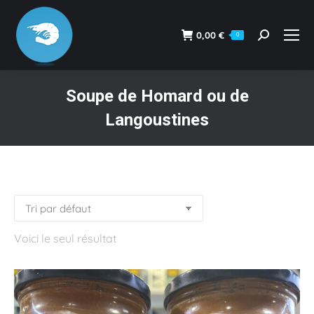
0,00
€
0
Recherche
:
Soupe de Homard ou de
Langoustines
Vous êtes ici :
Voici le seul résultat