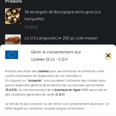
Produits
36 escargots de Bourgogne extra gros (La
barquette)
39,00
€
La 1/2 Langouste (≃ 250 g) cuite maison
25,00
€
Gérer le consentement aux
Caviar Baeri - 10 g
cookies (E.U) - C.G.V
20,00
€
>
Notre site utilise des
cookies
pour personnaliser et améliorer votre
confort d'utilisation et l’expérience de nos utilisateurs.
Sashimi de truite fumée - Plaquette de 150 g
En cliquant sur ”
Accepter
”, vous acceptez l’utilisation des cookies ainsi
que le règlement général de protection de vos données personnelles
18,00
€
(
R.G.P.D
), du fonctionnement de la
boutique en ligne
100% sécurisée et
des conditions générales de vente (
C.G.V
).
Crevettes aïl et persil (Les 100g)
Le fait de ne pas consentir ou de retirer son consentement peut avoir un
4,20
€
effet négatif sur certaines caractéristiques et fonctions.