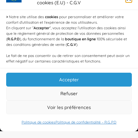
Caviar Baeri - 10 g
cookies (E.U) - C.G.V
20,00
€
>
Notre site utilise des
cookies
pour personnaliser et améliorer votre
confort d'utilisation et l’expérience de nos utilisateurs.
Sashimi de truite fumée - Plaquette de 150 g
En cliquant sur ”
Accepter
”, vous acceptez l’utilisation des cookies ainsi
que le règlement général de protection de vos données personnelles
18,00
€
(
R.G.P.D
), du fonctionnement de la
boutique en ligne
100% sécurisée et
des conditions générales de vente (
C.G.V
).
Crevettes aïl et persil (Les 100g)
Le fait de ne pas consentir ou de retirer son consentement peut avoir un
4,20
€
effet négatif sur certaines caractéristiques et fonctions.
Accepter
Refuser
Voir les préférences
Politique de cookies
Politique de confidentialité – R.G..P.D
© Copyright 2025 Au Petit Charlot
Designed by
Web3-Design
in 2026