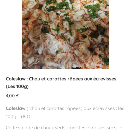
Coleslaw : Chou et carottes râpées aux écrevisses
(Les 100g)
4,00
€
Coleslaw
( chou et carottes râpées) aux écrevisses : les
100g : 3.80€
Cette salade de choux verts, carottes et raisins secs, le