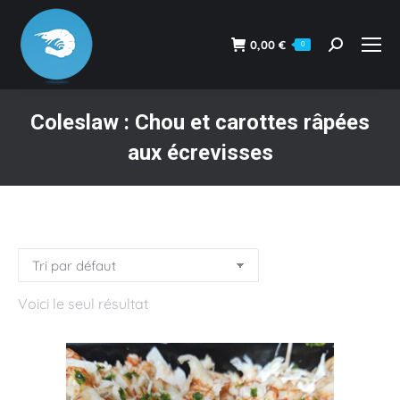
0,00
€
0
Recherche
:
Coleslaw : Chou et carottes râpées
aux écrevisses
Vous êtes ici :
Voici le seul résultat