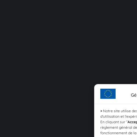
Gé
>
Notre site utilise d
d'utilisation et l’expé
En cliquant sur ”
Acce
règlement général de
fonctionnement de l