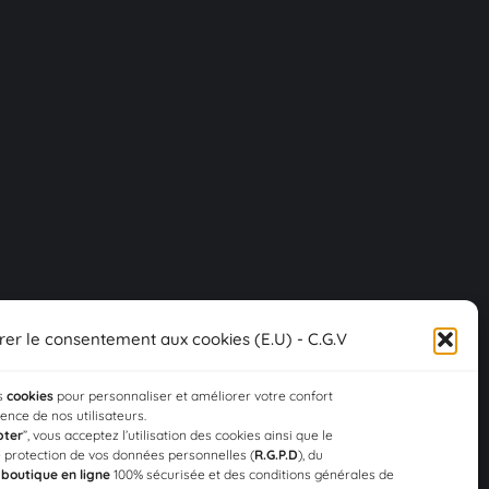
rer le consentement aux cookies (E.U) - C.G.V
es
cookies
pour personnaliser et améliorer votre confort
rience de nos utilisateurs.
pter
”, vous acceptez l’utilisation des cookies ainsi que le
 protection de vos données personnelles (
R.G.P.D
), du
a
boutique en ligne
100% sécurisée et des conditions générales de