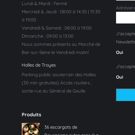
Lundi & Mardi : Fermé
Adresse 
Mercredi & Jeudi : 08:00 à 14:30 | 15:30
à 19:00
Vendredi & Samedi : 08:00 à 19:00
J'accepte
Dimanche : 09:00 à 13:00
Newslette
Nous sommes présents au Marché de
Bar-sur-Seine le Vendredi matin!
Oui
Halles de Troyes
J'accept
Parking public souterrain des Halles
Oui
(30 min gratuites) Accès routiers ,
sortie rue du Général de Gaulle
Produits
36 escargots de