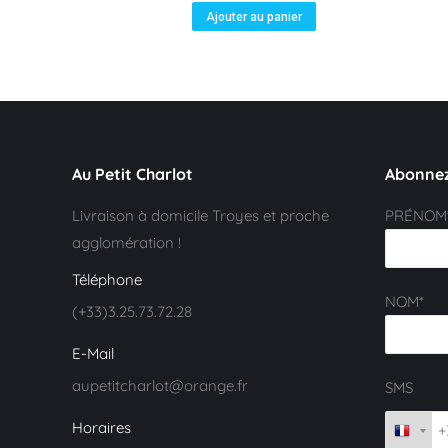
Ajouter au panier
Au Petit Charlot
Abonnez
Livraison à domicile Troyes et proche
PRÉNOM
agglomération !
Téléphone
NOM*
(+33)3.25.73.72.28
E-Mail
aupetitcharlot@orange.fr
SMS
Horaires