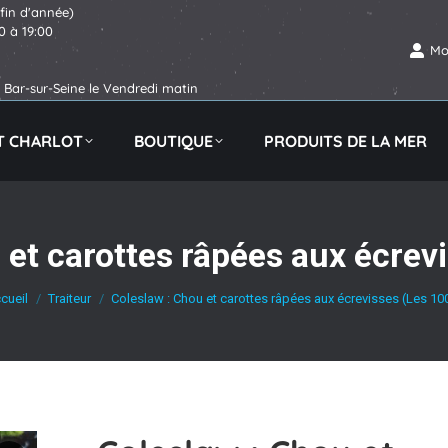
 fin d'année)
30 à 19:00
Mo
Bar-sur-Seine le Vendredi matin
IT CHARLOT
BOUTIQUE
PRODUITS DE LA MER
 et carottes râpées aux écrev
us êtes ici :
cueil
Traiteur
Coleslaw : Chou et carottes râpées aux écrevisses (Les 10