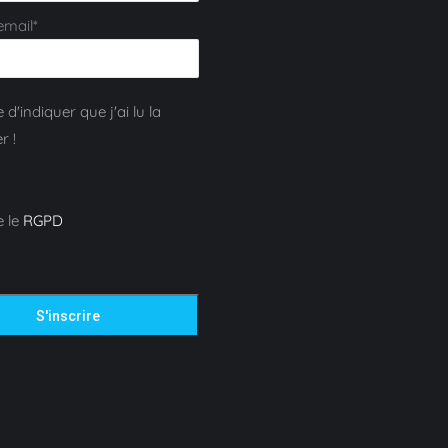
email*
 d'indiquer que j'ai lu la
r !
e le
RGPD