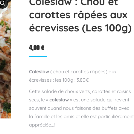
Coleslaw : Chou et
carottes râpées aux
écrevisses (Les 100g)
4,00
€
Coleslaw
( chou et carottes râpées) aux
écrevisses : les 100g : 3.80€
Cette salade de choux verts, carottes et raisins
secs, le «
coleslaw
» est une salade qui revient
souvent quand nous faisons des buffets avec
la famille et les amis et elle est particulièrement
appréciée…!