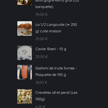
Bourgogne extra gros (La
barquette)
39,00
€
La 1/2 Langouste (≃ 250
g) cuite maison
25,00
€
Caviar Baeri - 10 g
20,00
€
Sashimi de truite fumée -
Plaquette de 150 g
18,00
€
Crevettes aïl et persil (Les
100g)
4,20
€