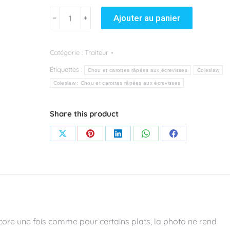
quantité
Ajouter au panier
﹣
﹢
de
Coleslaw
Catégorie :
Traiteur
:
Étiquettes :
Chou
Chou et carottes râpées aux écrevisses
Coleslaw
et
Coleslaw : Chou et carottes râpées aux écrevisses
carottes
râpées
Share this product
aux
Partager
Partager
Partager
Partager
Partager
écrevisses
sur
sur
sur
sur
sur
(Les
X
Pinterest
LinkedIn
WhatsApp
Facebook
100g)
core une fois comme pour certains plats, la photo ne rend