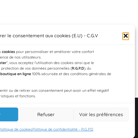
rer le consentement aux cookies (E.U) - C.G.V
es
cookies
pour personnaliser et améliorer votre confort
rience de nos utilisateurs.
pter
”, vous acceptez l’utilisation des cookies ainsi que le
 protection de vos données personnelles (
R.G.P.D
), du
a
boutique en ligne
100% sécurisée et des conditions générales de
sentir ou de retirer son consentement peut avoir un effet négatif
istiques et fonctions.
r
Refuser
Voir les préférences
Designed by
Web3-Design
in 2026
Politique de cookies
Politique de confidentialité – R.G..P.D