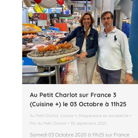
Au Petit Charlot sur France 3
(Cuisine +) le 03 Octobre à 11h25
Au Petit Charlot
,
Cuisine +
,
Maquereaux en escabèche
Par
Au Petit Charlot
30 septembre 2020
Samedi 03 Octobre 2020 à 11h25 sur France