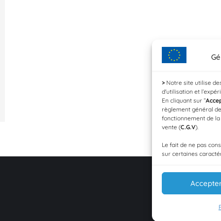
Gé
>
Notre site utilise d
d'utilisation et l’expé
En cliquant sur ”
Acce
règlement général de
fonctionnement de l
vente (
C.G.V
).
Le fait de ne pas con
sur certaines caractér
Accepte