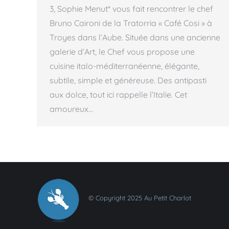
3, Sophie Menut* vous fait rencontrer le chef
Bruno Caironi de la Tratorria « Café Cosi » à
Troyes dans l’Aube. Située dans une ancienne
galerie d’Art, le Chef vous propose une
cuisine italo-méditerranéenne, élégante,
subtile, simple et généreuse. Des antipasti
aux dolce, tout ici rappelle l’Italie. Cet
amoureux…
© Copyright 2025 Au Petit Charlot