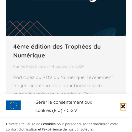
4ème édition des Trophées du
Numérique
Par
Au Petit Charlot
4 septembre 2024
Participez au RDV du Numérique, l’événement
troyen incontournable pour booster votre
entreprise grâce au numérique ! Des
opportunités concrètes, des conseils, des
Gérer le consentement aux
solutions technologiques, et même des
cookies (E.U) - C.G.V
possibilités de financement vous y attendent. Au
>
Notre site utilise des
cookies
pour personnaliser et améliorer votre
programme : Une journée de conférences,
confort d'utilisation et l’expérience de nos utilisateurs.