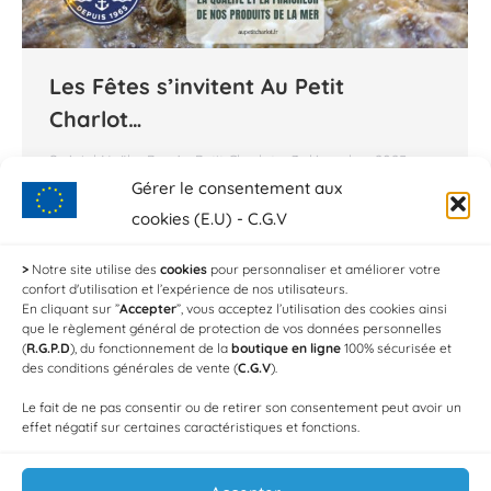
Les Fêtes s’invitent Au Petit
Charlot…
Spécial Noël
Par
Au Petit Charlot
3 décembre 2025
Gérer le consentement aux
Découvrez notre Sélection de Prestige Fêtes de
cookies (E.U) - C.G.V
Fin d’Année ! Nos Produits pour Noël et les fêtes
de fin d’année sont en ligne Chers amis
>
Notre site utilise des
cookies
pour personnaliser et améliorer votre
confort d'utilisation et l’expérience de nos utilisateurs.
gourmands et amateurs de belles tables, Chez
En cliquant sur ”
Accepter
”, vous acceptez l’utilisation des cookies ainsi
Au Petit Charlot, la magie de Noël a déjà
que le règlement général de protection de vos données personnelles
(
R.G.P.D
), du fonctionnement de la
boutique en ligne
100% sécurisée et
commencé à opérer ! Nous sommes ravis de
des conditions générales de vente (
C.G.V
).
vous annoncer que notre sélection de…
Le fait de ne pas consentir ou de retirer son consentement peut avoir un
effet négatif sur certaines caractéristiques et fonctions.