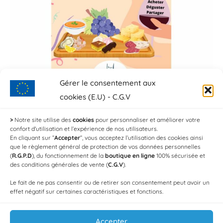
Gérer le consentement aux
cookies (E.U) - C.G.V
Brunch des Halles
>
Notre site utilise des
cookies
pour personnaliser et améliorer votre
Par
Au Petit Charlot
25 novembre 2022
confort d'utilisation et l’expérience de nos utilisateurs.
En cliquant sur ”
Accepter
”, vous acceptez l’utilisation des cookies ainsi
Nouveau lieu de restauration partagé par tous
que le règlement général de protection de vos données personnelles
(
R.G.P.D
), du fonctionnement de la
boutique en ligne
100% sécurisée et
les commerçants installés sur le site des Halles
des conditions générales de vente (
C.G.V
).
de Troyes.
Le fait de ne pas consentir ou de retirer son consentement peut avoir un
effet négatif sur certaines caractéristiques et fonctions.
Accepter