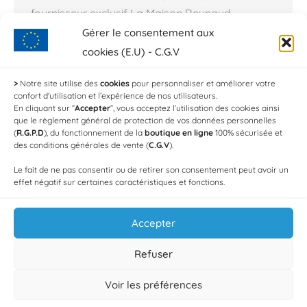
fournisseur exclusif La Maison Reynaud.
L’événement mettra en vedette les gambas bio
Gérer le consentement aux
de la marque OSO et se déroulera de 10:00 à
cookies (E.U) - C.G.V
15:00 le Samedi 2 Décembre. La Maison
>
Notre site utilise des
cookies
pour personnaliser et améliorer votre
Reynaud est un acteur leader du marché,
confort d'utilisation et l’expérience de nos utilisateurs.
engagé dans une démarche durable et
En cliquant sur ”
Accepter
”, vous acceptez l’utilisation des cookies ainsi
que le règlement général de protection de vos données personnelles
responsable .…
(
R.G.P.D
), du fonctionnement de la
boutique en ligne
100% sécurisée et
des conditions générales de vente (
C.G.V
).
Le fait de ne pas consentir ou de retirer son consentement peut avoir un
effet négatif sur certaines caractéristiques et fonctions.
Accepter
Refuser
Voir les préférences
© Copyright 2025 Au Petit Charlot