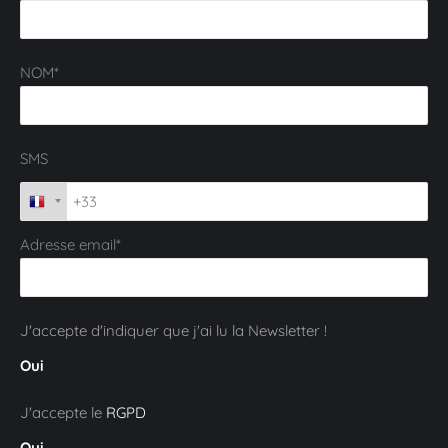
NOM*
SMS
Adresse email*
J'accepte d'indiquer que j'ai lu la Newsletter !
Oui
J'accepte le
RGPD
Oui