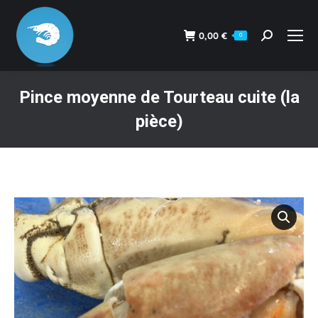
0,00
€
0
Recherche
:
Pince moyenne de Tourteau cuite (la
pièce)
Vous êtes ici :