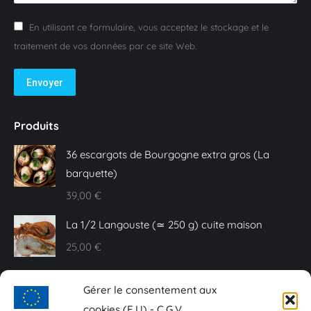
En utilisant ce formulaire, vous acceptez le stockage et le
traitement de vos données par ce site Web.
Envoyer
Produits
36 escargots de Bourgogne extra gros (La
barquette)
39,00
€
La 1/2 Langouste (≃ 250 g) cuite maison
25,00
€
Caviar Baeri - 10 g
Gérer le consentement aux
20,00
€
cookies (E.U) - C.G.V