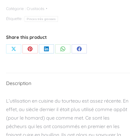
Pince
Catégorie :
Crustacés
moyenne
Étiquette :
de
Pinces très grosses
Tourteau
cuite
Share this product
(la
Partager
Partager
Partager
Partager
Partager
pièce)
sur
sur
sur
sur
sur
X
Pinterest
LinkedIn
WhatsApp
Facebook
Description
L’utilisation en cuisine du tourteau est assez récente. En
effet, au siècle dernier il était plus utilisé comme appât
(pour le homard) que comme met. Ce sont les
pêcheurs qui les ont consommés en premier en les
faisant cuire en bouillon. Ils ont alors pu savourer la