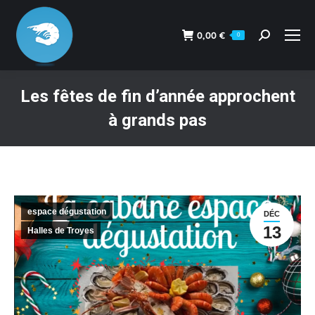
0,00
€
0
Recherche
:
Les fêtes de fin d’année approchent
à grands pas
Vous êtes ici :
espace dégustation
DÉC
13
Halles de Troyes