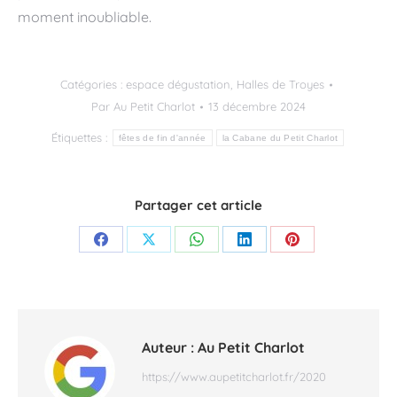
moment inoubliable.
Catégories :
espace dégustation
,
Halles de Troyes
Par
Au Petit Charlot
13 décembre 2024
Étiquettes :
fêtes de fin d'année
la Cabane du Petit Charlot
Partager cet article
Partager
Partager
Partager
Partager
Partager
sur
sur
sur
sur
sur
Facebook
X
WhatsApp
LinkedIn
Pinterest
Auteur :
Au Petit Charlot
https://www.aupetitcharlot.fr/2020