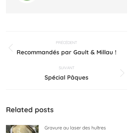
Navigation
PRÉCÉDENT
article
Recommandés par Gault & Millau !
Article
précédent
:
SUIVANT
Spécial Pâques
Article
suivant
:
Related posts
Gravure au laser des huîtres