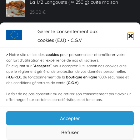
La 1/2 Langouste (≃ 250 g) cuite maison
25,00
€
Caviar Baeri - 10 g
Gérer le consentement aux
20,00
€
cookies (E.U) - C.G.V
Sashimi de truite fumée - Plaquette de 150 g
>
Notre site utilise des
cookies
pour personnaliser et améliorer votre
confort d'utilisation et l’expérience de nos utilisateurs.
18,00
€
En cliquant sur ”
Accepter
”, vous acceptez l’utilisation des cookies ainsi
que le règlement général de protection de vos données personnelles
Crevettes aïl et persil (Les 100g)
(
R.G.P.D
), du fonctionnement de la
boutique en ligne
100% sécurisée et
des conditions générales de vente (
C.G.V
).
4,20
€
Le fait de ne pas consentir ou de retirer son consentement peut avoir un
effet négatif sur certaines caractéristiques et fonctions.
Accepter
Refuser