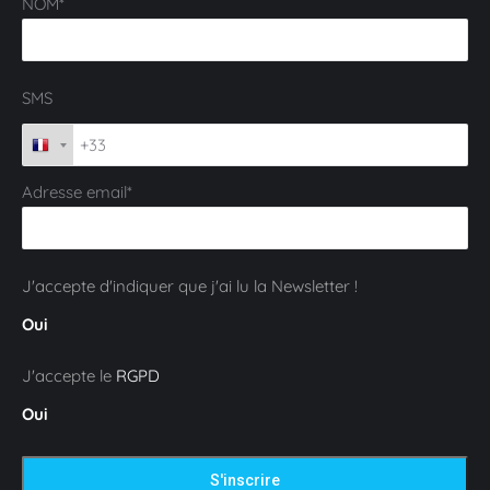
NOM*
SMS
Adresse email*
J'accepte d'indiquer que j'ai lu la Newsletter !
Oui
J'accepte le
RGPD
Oui