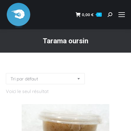
0,00
€
0
Recherche
:
Tarama oursin
Vous êtes ici :
Voici le seul résultat