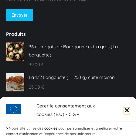
Envoyer
Produits
36 escargots de Bourgogne extra gros (La
barquette)
39,00
€
La 1/2 Langouste (≃ 250 g) cuite maison
25,00
€
Caviar Baeri - 10 g
Gérer le consentement aux
20,00
€
cookies (E.U) - C.G.V
Sashimi de truite fumée - Plaquette de 150 g
>
Notre site utilise des
cookies
pour personnaliser et améliorer votre
confort d'utilisation et l’expérience de nos utilisateurs.
18,00
€