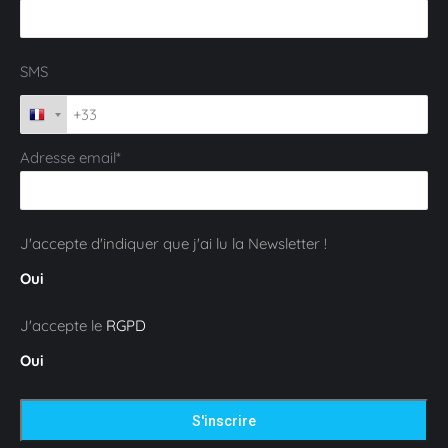
SMS
Adresse email*
J'accepte d'indiquer que j'ai lu la Newsletter !
Oui
J'accepte le
RGPD
Oui