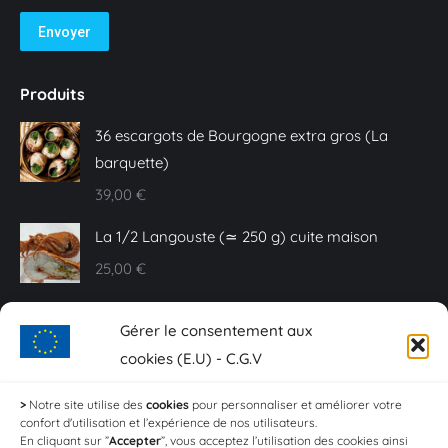
Envoyer
Produits
36 escargots de Bourgogne extra gros (La
barquette)
39,00
€
La 1/2 Langouste (≃ 250 g) cuite maison
25,00
€
Caviar Baeri - 10 g
Gérer le consentement aux
20,00
€
cookies (E.U) - C.G.V
Sashimi de truite fumée - Plaquette de 150 g
>
Notre site utilise des
cookies
pour personnaliser et améliorer votre
confort d'utilisation et l’expérience de nos utilisateurs.
18,00
€
En cliquant sur ”
Accepter
”, vous acceptez l’utilisation des cookies ainsi