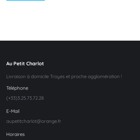
Au Petit Charlot
Livraison à domicile Troyes et proche agglomération !
Téléphone
(+33)3.25.73.72.28
E-Mail
aupetitcharlot@orange.fr
Horaires