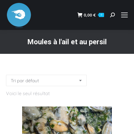
0,00
€
0
Recherche
:
Moules à l'ail et au persil
Vous êtes ici :
Voici le seul résultat