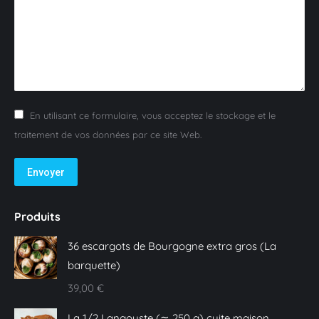
En utilisant ce formulaire, vous acceptez le stockage et le
traitement de vos données par ce site Web.
Envoyer
Produits
36 escargots de Bourgogne extra gros (La
barquette)
39,00
€
La 1/2 Langouste (≃ 250 g) cuite maison