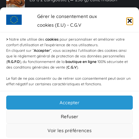
25,00
€
Gérer le consentement aux
Caviar Baeri - 10 g
cookies (E.U) - C.G.V
20,00
€
>
Notre site utilise des
cookies
pour personnaliser et améliorer votre
confort d'utilisation et l’expérience de nos utilisateurs.
Sashimi de truite fumée - Plaquette de 150 g
En cliquant sur ”
Accepter
”, vous acceptez l’utilisation des cookies ainsi
que le règlement général de protection de vos données personnelles
18,00
€
(
R.G.P.D
), du fonctionnement de la
boutique en ligne
100% sécurisée et
des conditions générales de vente (
C.G.V
).
Crevettes aïl et persil (Les 100g)
Le fait de ne pas consentir ou de retirer son consentement peut avoir un
4,20
€
effet négatif sur certaines caractéristiques et fonctions.
Accepter
Refuser
Voir les préférences