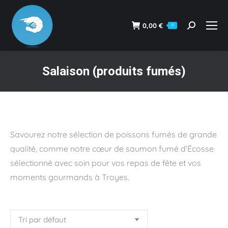
0,00
€
0
Recherche
:
Salaison (produits fumés)
Vous êtes ici :
Savourez notre sélection de poissons fumés de grande
qualité, comme notre cœur de saumon fumé d’Écosse
sélectionné avec soin pour vos repas de fête et vos
moments gourmands à Troyes.