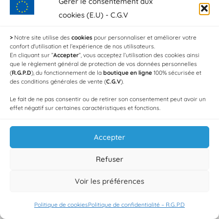
Gérer le consentement aux
cookies (E.U) - C.G.V
>
Notre site utilise des
cookies
pour personnaliser et améliorer votre
confort d'utilisation et l’expérience de nos utilisateurs.
En cliquant sur ”
Accepter
”, vous acceptez l’utilisation des cookies ainsi
que le règlement général de protection de vos données personnelles
© Copyright 2025 Au Petit Charlot
(
R.G.P.D
), du fonctionnement de la
boutique en ligne
100% sécurisée et
Designed by
Web3-Design
in 2026
des conditions générales de vente (
C.G.V
).
Le fait de ne pas consentir ou de retirer son consentement peut avoir un
effet négatif sur certaines caractéristiques et fonctions.
Accepter
Refuser
Voir les préférences
Politique de cookies
Politique de confidentialité – R.G..P.D