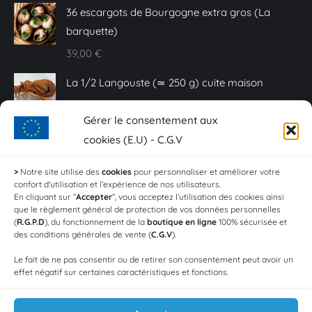
36 escargots de Bourgogne extra gros (La
barquette)
39,00
€
La 1/2 Langouste (≃ 250 g) cuite maison
25,00
€
Gérer le consentement aux
Caviar Baeri - 10 g
cookies (E.U) - C.G.V
20,00
€
>
Notre site utilise des
cookies
pour personnaliser et améliorer votre
confort d'utilisation et l’expérience de nos utilisateurs.
Sashimi de truite fumée - Plaquette de 150 g
En cliquant sur ”
Accepter
”, vous acceptez l’utilisation des cookies ainsi
que le règlement général de protection de vos données personnelles
18,00
€
(
R.G.P.D
), du fonctionnement de la
boutique en ligne
100% sécurisée et
des conditions générales de vente (
C.G.V
).
Crevettes aïl et persil (Les 100g)
Le fait de ne pas consentir ou de retirer son consentement peut avoir un
4,20
€
effet négatif sur certaines caractéristiques et fonctions.