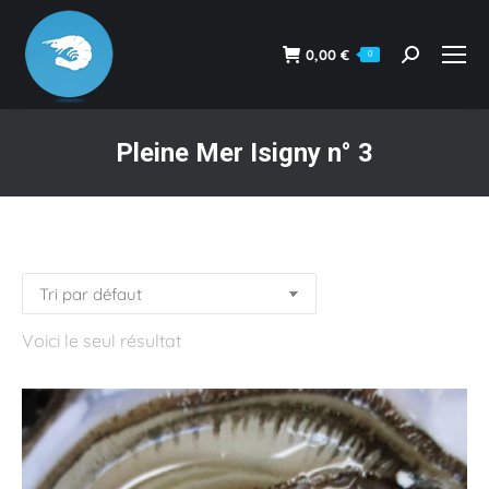
0,00
€
0
Recherche
:
Pleine Mer Isigny n° 3
Vous êtes ici :
Voici le seul résultat