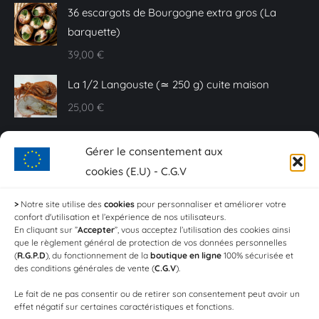
36 escargots de Bourgogne extra gros (La
barquette)
39,00
€
La 1/2 Langouste (≃ 250 g) cuite maison
25,00
€
Caviar Baeri - 10 g
Gérer le consentement aux
20,00
€
cookies (E.U) - C.G.V
Sashimi de truite fumée - Plaquette de 150 g
>
Notre site utilise des
cookies
pour personnaliser et améliorer votre
confort d'utilisation et l’expérience de nos utilisateurs.
18,00
€
En cliquant sur ”
Accepter
”, vous acceptez l’utilisation des cookies ainsi
que le règlement général de protection de vos données personnelles
Crevettes aïl et persil (Les 100g)
(
R.G.P.D
), du fonctionnement de la
boutique en ligne
100% sécurisée et
des conditions générales de vente (
C.G.V
).
4,20
€
Le fait de ne pas consentir ou de retirer son consentement peut avoir un
effet négatif sur certaines caractéristiques et fonctions.