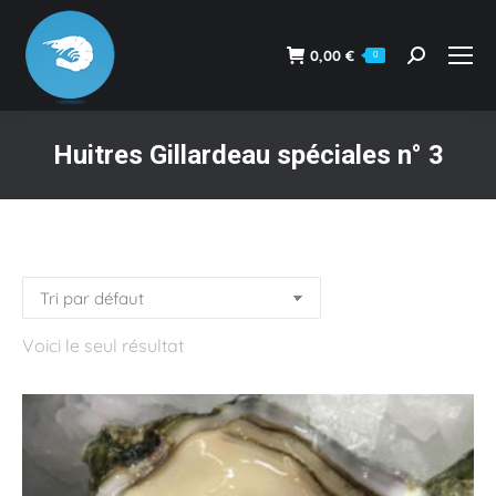
0,00
€
0
Recherche
:
Huitres Gillardeau spéciales n° 3
Vous êtes ici :
Voici le seul résultat