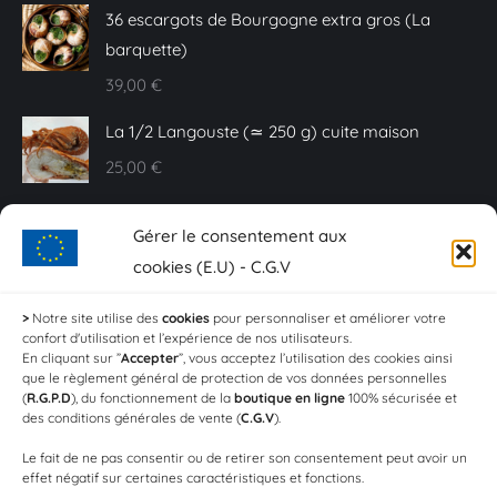
36 escargots de Bourgogne extra gros (La
barquette)
39,00
€
La 1/2 Langouste (≃ 250 g) cuite maison
25,00
€
Caviar Baeri - 10 g
Gérer le consentement aux
20,00
€
cookies (E.U) - C.G.V
Sashimi de truite fumée - Plaquette de 150 g
>
Notre site utilise des
cookies
pour personnaliser et améliorer votre
confort d'utilisation et l’expérience de nos utilisateurs.
18,00
€
En cliquant sur ”
Accepter
”, vous acceptez l’utilisation des cookies ainsi
que le règlement général de protection de vos données personnelles
Crevettes aïl et persil (Les 100g)
(
R.G.P.D
), du fonctionnement de la
boutique en ligne
100% sécurisée et
des conditions générales de vente (
C.G.V
).
4,20
€
Le fait de ne pas consentir ou de retirer son consentement peut avoir un
effet négatif sur certaines caractéristiques et fonctions.