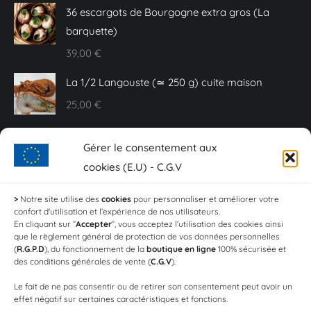
36 escargots de Bourgogne extra gros (La
barquette)
39,00
€
La 1/2 Langouste (≃ 250 g) cuite maison
25,00
€
Caviar Baeri - 10 g
Gérer le consentement aux
20,00
€
cookies (E.U) - C.G.V
Sashimi de truite fumée - Plaquette de 150 g
>
Notre site utilise des
cookies
pour personnaliser et améliorer votre
confort d'utilisation et l’expérience de nos utilisateurs.
18,00
€
En cliquant sur ”
Accepter
”, vous acceptez l’utilisation des cookies ainsi
que le règlement général de protection de vos données personnelles
Crevettes aïl et persil (Les 100g)
(
R.G.P.D
), du fonctionnement de la
boutique en ligne
100% sécurisée et
des conditions générales de vente (
C.G.V
).
4,20
€
Le fait de ne pas consentir ou de retirer son consentement peut avoir un
effet négatif sur certaines caractéristiques et fonctions.