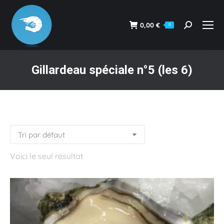
0,00
€
0
Recherche
:
Gillardeau spéciale n°5 (les 6)
Vous êtes ici :
Voici le seul résultat