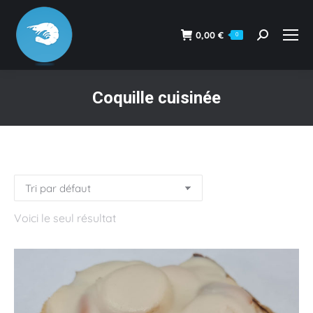
0,00
€
0
Recherche
:
Coquille cuisinée
Vous êtes ici :
Voici le seul résultat