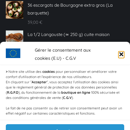
36 escargots de Bourgogne extra gros (La
barquette)
39,00
€
La 1/2 Langouste (≃ 250 g) cuite maison
25,00
€
Gérer le consentement aux
Caviar Baeri - 10 g
cookies (E.U) - C.G.V
20,00
€
>
Notre site utilise des
cookies
pour personnaliser et améliorer votre
confort d'utilisation et l’expérience de nos utilisateurs.
Sashimi de truite fumée - Plaquette de 150 g
En cliquant sur ”
Accepter
”, vous acceptez l’utilisation des cookies ainsi
que le règlement général de protection de vos données personnelles
18,00
€
(
R.G.P.D
), du fonctionnement de la
boutique en ligne
100% sécurisée et
des conditions générales de vente (
C.G.V
).
Crevettes aïl et persil (Les 100g)
Le fait de ne pas consentir ou de retirer son consentement peut avoir un
4,20
€
effet négatif sur certaines caractéristiques et fonctions.