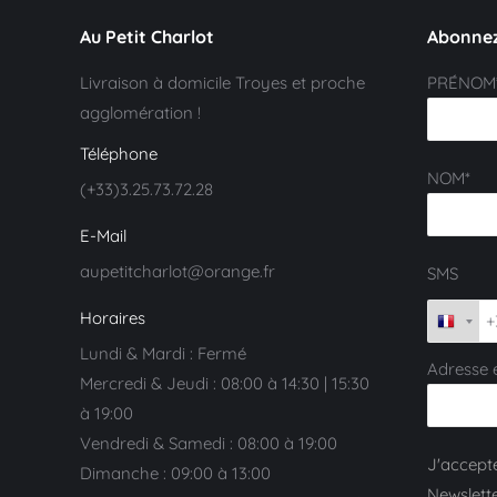
Au Petit Charlot
Abonnez
Livraison à domicile Troyes et proche
PRÉNOM
agglomération !
Téléphone
NOM*
(+33)3.25.73.72.28
E-Mail
aupetitcharlot@orange.fr
SMS
Horaires
Lundi & Mardi : Fermé
Adresse 
Mercredi & Jeudi : 08:00 à 14:30 | 15:30
à 19:00
Vendredi & Samedi : 08:00 à 19:00
J'accepte
Dimanche : 09:00 à 13:00
Newslette