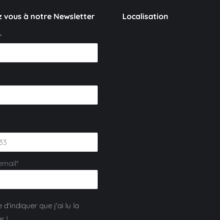
 vous à notre Newsletter
Localisation
*
email*
 d'indiquer que j'ai lu la
r !