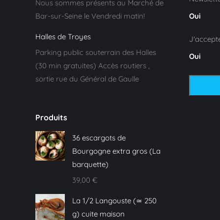
Nous sommes présents au Marché de
Bar-sur-Seine le Vendredi matin!
Oui
Halles de Troyes
J'accept
Parking public souterrain des Halles
Oui
(30 min gratuites) Accès routiers ,
sortie rue du Général de Gaulle
Produits
36 escargots de
Bourgogne extra gros (La
barquette)
39,00
€
La 1/2 Langouste (≃ 250
g) cuite maison