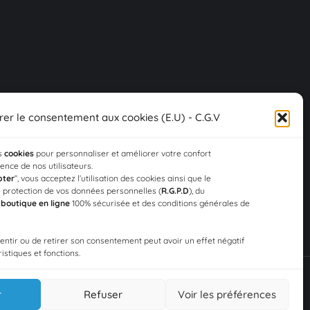
rer le consentement aux cookies (E.U) - C.G.V
es
cookies
pour personnaliser et améliorer votre confort
rience de nos utilisateurs.
pter
”, vous acceptez l’utilisation des cookies ainsi que le
 protection de vos données personnelles (
R.G.P.D
), du
a
boutique en ligne
100% sécurisée et des conditions générales de
sentir ou de retirer son consentement peut avoir un effet négatif
istiques et fonctions.
r
Refuser
Voir les préférences
Designed by
Web3-Design
in 2026