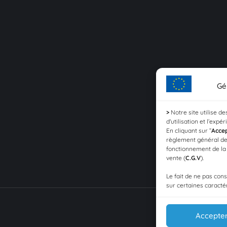
Gé
>
Notre site utilise d
d'utilisation et l’expé
En cliquant sur ”
Acce
règlement général de
fonctionnement de l
vente (
C.G.V
).
Le fait de ne pas con
sur certaines caractér
Accepte