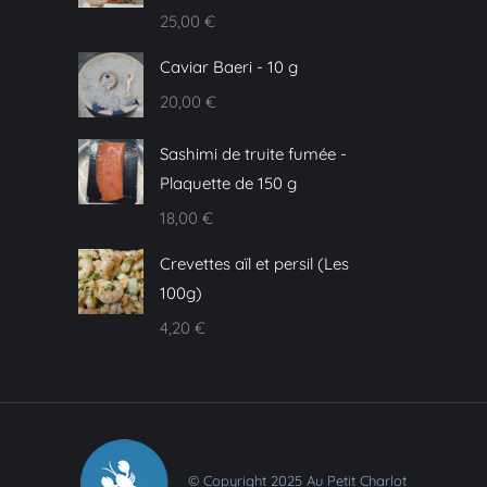
25,00
€
Caviar Baeri - 10 g
20,00
€
Sashimi de truite fumée -
Plaquette de 150 g
18,00
€
Crevettes aïl et persil (Les
100g)
4,20
€
© Copyright 2025 Au Petit Charlot