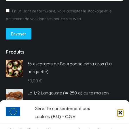
En utilisant ce formulaire, vous acceptez le stockage et le
traitement de vos données par ce site Web.
Envoyer
Produits
36 escargots de Bourgogne extra gros (La
barquette)
39,00
€
La 1/2 Langouste (≃ 250 g) cuite maison
25,00
€
Gérer le consentement aux
Caviar Baeri - 10 g
cookies (E.U) - C.G.V
20,00
€