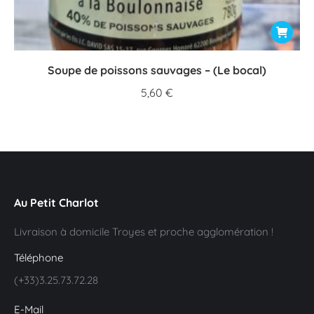
Soupe de poissons sauvages – (Le bocal)
5,60
€
Au Petit Charlot
Livraison à domicile Troyes et proche agglomération !
Téléphone
(+33)3.25.73.72.28
E-Mail