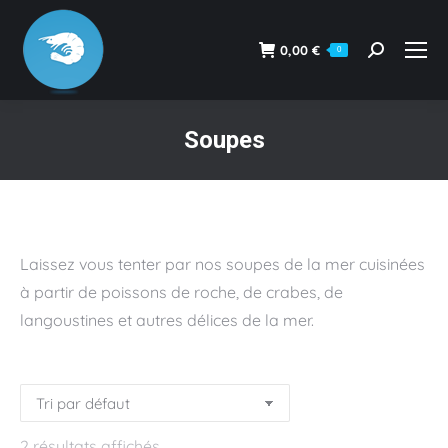
0,00
€
0
Recherche
:
Soupes
Vous êtes ici :
Laissez vous tenter par nos soupes de la mer cuisinées
à partir de poissons de roche, de crabes, de
langoustines et autres délices de la mer.
2 résultats affichés