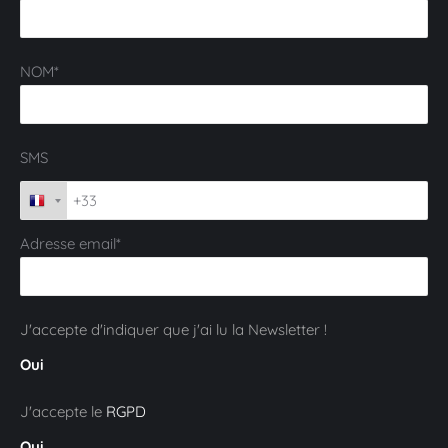
NOM*
SMS
Adresse email*
J'accepte d'indiquer que j'ai lu la Newsletter !
Oui
J'accepte le
RGPD
Oui