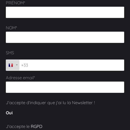
PRÉNOM*
NOM*
SMS
Adresse email*
J'accepte d'indiquer que j'ai lu la Newsletter !
Oui
J'accepte le
RGPD