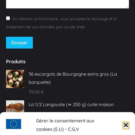
En utilisant ce formulaire, vous acceptez le stockage et le
traitement de vos données par ce site Web.
Envoyer
Produits
36 escargots de Bourgogne extra gros (La
barquette)
39,00
€
La 1/2 Langouste (≃ 250 g) cuite maison
25,00
€
Gérer le consentement aux
Caviar Baeri - 10 g
cookies (E.U) - C.G.V