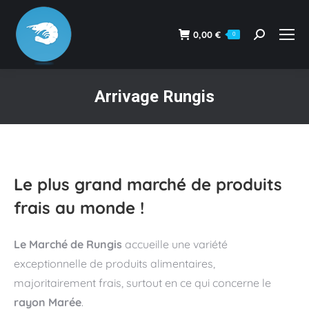
0,00
€
0
Recherche
:
Arrivage Rungis
Vous êtes ici :
Le plus grand marché de produits
frais au monde !
Le Marché de Rungis
accueille une variété
exceptionnelle de produits alimentaires,
majoritairement frais, surtout en ce qui concerne le
rayon Marée
.