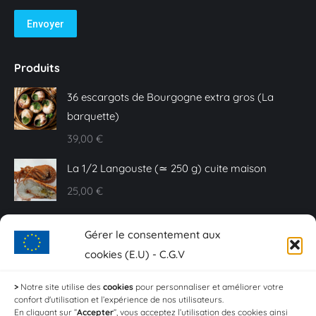
Envoyer
Produits
36 escargots de Bourgogne extra gros (La
barquette)
39,00
€
La 1/2 Langouste (≃ 250 g) cuite maison
25,00
€
Caviar Baeri - 10 g
Gérer le consentement aux
20,00
€
cookies (E.U) - C.G.V
Sashimi de truite fumée - Plaquette de 150 g
>
Notre site utilise des
cookies
pour personnaliser et améliorer votre
confort d'utilisation et l’expérience de nos utilisateurs.
18,00
€
En cliquant sur ”
Accepter
”, vous acceptez l’utilisation des cookies ainsi