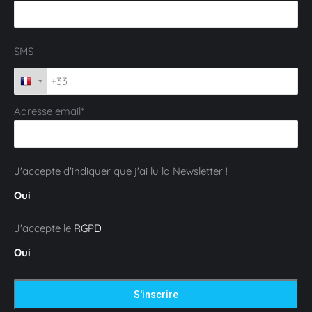
SMS
Adresse email*
J'accepte d'indiquer que j'ai lu la Newsletter !
Oui
J'accepte le
RGPD
Oui