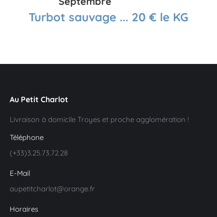
Septembre
Turbot sauvage ... 20 € le KG
Au Petit Charlot
Livraison à domicile Troyes et proche agglomération !
Téléphone
(+33)3.25.73.72.28
E-Mail
aupetitcharlot@orange.fr
Horaires