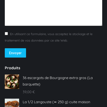
En utilisant ce formulaire, vous acceptez le stockage et le
traitement de vos données par ce site Web.
Envoyer
Produits
36 escargots de Bourgogne extra gros (La
barquette)
39,00
€
La 1/2 Langouste (≃ 250 g) cuite maison