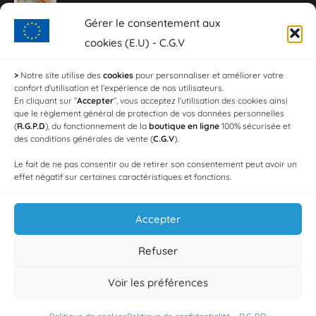
25,00
€
Gérer le consentement aux
Caviar Baeri - 10 g
cookies (E.U) - C.G.V
20,00
€
>
Notre site utilise des
cookies
pour personnaliser et améliorer votre
confort d'utilisation et l’expérience de nos utilisateurs.
Sashimi de truite fumée - Plaquette de 150 g
En cliquant sur ”
Accepter
”, vous acceptez l’utilisation des cookies ainsi
que le règlement général de protection de vos données personnelles
18,00
€
(
R.G.P.D
), du fonctionnement de la
boutique en ligne
100% sécurisée et
des conditions générales de vente (
C.G.V
).
Crevettes aïl et persil (Les 100g)
Le fait de ne pas consentir ou de retirer son consentement peut avoir un
4,20
€
effet négatif sur certaines caractéristiques et fonctions.
Accepter
Refuser
Voir les préférences