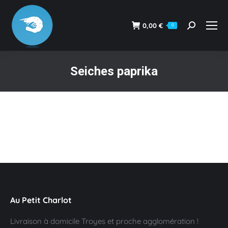
0,00
€
0
Recherche
:
Seiches paprika
Vous êtes ici :
Au Petit Charlot
Livraison à domicile Troyes et proche agglomération !